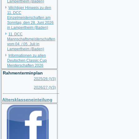
Lampertheim (Baden)
Wichtiger Hinweis zu den
11. DCC
Einzelmeisterschaften am
Sonntag, den 28. Juni 2026
in Lampertheim (Baden)
11. DCC
Mannschaftsmeisterschaften
vom 04. / 05. Juli in
Lampertheim (Baden)
Informationen zu allen
Deutschen Classic Cup
Meisterschaften 2026
Rahmenterminplan
2025/26 (V3)
2026/27 (V3)
__________________________
Altersklasseneinteilung