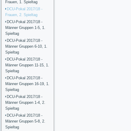
Frauen, 1. Spieltag
DCU-Pokal 2017/18 -
Frauen, 2. Spieltag
DCU-Pokal 2017/18 -
Männer Gruppen 1-5, 1.
Spieltag
DCU-Pokal 2017/18 -
Männer Gruppen 6-10, 1.
Spieltag
DCU-Pokal 2017/18 -
Männer Gruppen 11-15, 1.
Spieltag
DCU-Pokal 2017/18 -
Männer Gruppen 16-19, 1.
Spieltag
DCU-Pokal 2017/18 -
Männer Gruppen 1-4, 2.
Spieltag
DCU-Pokal 2017/18 -
Männer Gruppen 5-8, 2.
Spieltag