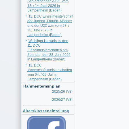
Senioren/innen A/B/C vom
13. / 14. Juni 2026 in
Lampertheim (Baden)
11. DCC Einzelmeisterschaft
der Jugend, Frauen, Männer
und der U23 w/m vom 27. /
28. Juni 2026 in
Lampertheim (Baden)
Wichtiger Hinweis zu den
11. DCC
Einzelmeisterschaften am
Sonntag, den 28. Juni 2026
in Lampertheim (Baden)
11. DCC
Mannschaftsmeisterschaften
vom 04. / 05. Juli in
Lampertheim (Baden)
Rahmenterminplan
2025/26 (V3)
2026/27 (V3)
__________________________
Altersklasseneinteilung