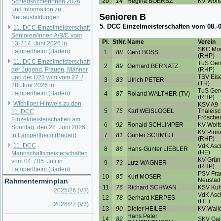
SchiedsrichterInnen 2026
und Information zu
Neuausbildungen
11. DCC Einzelmeisterschaft
Senioren/innen A/B/C vom
13. / 14. Juni 2026 in
Lampertheim (Baden)
11. DCC Einzelmeisterschaft
der Jugend, Frauen, Männer
und der U23 w/m vom 27. /
28. Juni 2026 in
Lampertheim (Baden)
Wichtiger Hinweis zu den
11. DCC
Einzelmeisterschaften am
Sonntag, den 28. Juni 2026
in Lampertheim (Baden)
11. DCC
Mannschaftsmeisterschaften
vom 04. / 05. Juli in
Lampertheim (Baden)
Rahmenterminplan
2025/26 (V3)
2026/27 (V3)
__________________________