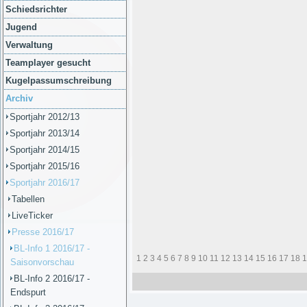
Schiedsrichter
Jugend
Verwaltung
Teamplayer gesucht
Kugelpassumschreibung
Archiv
Sportjahr 2012/13
Sportjahr 2013/14
Sportjahr 2014/15
Sportjahr 2015/16
Sportjahr 2016/17
Tabellen
LiveTicker
Presse 2016/17
BL-Info 1 2016/17 -
1
2
3
4
5
6
7
8
9
10
11
12
13
14
15
16
17
18
1
Saisonvorschau
BL-Info 2 2016/17 -
Endspurt