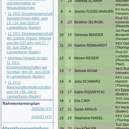
und Information zu
Neuausbildungen
11. DCC Einzelmeisterschaft
Senioren/innen A/B/C vom
13. / 14. Juni 2026 in
Lampertheim (Baden)
11. DCC Einzelmeisterschaft
der Jugend, Frauen, Männer
und der U23 w/m vom 27. /
28. Juni 2026 in
Lampertheim (Baden)
Wichtiger Hinweis zu den
11. DCC
Einzelmeisterschaften am
Sonntag, den 28. Juni 2026
in Lampertheim (Baden)
11. DCC
Mannschaftsmeisterschaften
vom 04. / 05. Juli in
Lampertheim (Baden)
Rahmenterminplan
2025/26 (V3)
2026/27 (V3)
__________________________
Altersklasseneinteilung