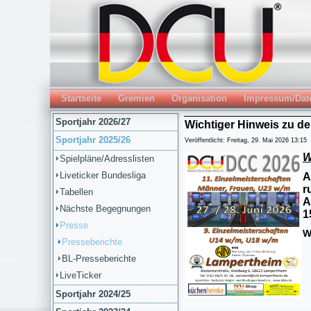
Startseite
Gremien
Organisation
Impressum/Dat
Sportjahr 2026/27
Wichtiger Hinweis zu d
Sportjahr 2025/26
Veröffentlicht: Freitag, 29. Mai 2026 13:15
W
Spielpläne/Adresslisten
Liveticker Bundesliga
A
r
Tabellen
A
Nächste Begegnungen
1
Presse
W
Presseberichte
BL-Presseberichte
LiveTicker
Sportjahr 2024/25