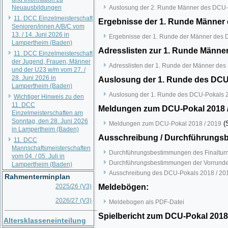
Neuausbildungen
Auslosung der 2. Runde Männer des DCU-
11. DCC Einzelmeisterschaft
Ergebnisse der 1. Runde Männer 
Senioren/innen A/B/C vom
13. / 14. Juni 2026 in
Ergebnisse der 1. Runde der Männer des 
Lampertheim (Baden)
Adresslisten zur 1. Runde Männe
11. DCC Einzelmeisterschaft
der Jugend, Frauen, Männer
Adresslisten der 1. Runde der Männer de
und der U23 w/m vom 27. /
28. Juni 2026 in
Auslosung der 1. Runde des DCU-
Lampertheim (Baden)
Auslosung der 1. Runde des DCU-Pokals 2
Wichtiger Hinweis zu den
11. DCC
Meldungen zum DCU-Pokal 2018 
Einzelmeisterschaften am
Sonntag, den 28. Juni 2026
(S
Meldungen zum DCU-Pokal 2018 / 2019
in Lampertheim (Baden)
Ausschreibung / Durchführungs
11. DCC
Mannschaftsmeisterschaften
Durchführungsbestimmungen des Finalturn
vom 04. / 05. Juli in
Durchführungsbestimmungen der Vorrunde
Lampertheim (Baden)
Ausschreibung des DCU-Pokals 2018 / 20
Rahmenterminplan
2025/26 (V3)
Meldebögen:
2026/27 (V3)
Meldebogen als PDF-Datei
__________________________
Spielbericht zum DCU-Pokal 2018
Altersklasseneinteilung