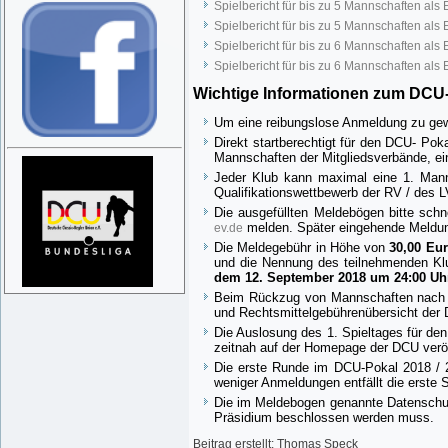
Spielbericht für bis zu 5 Mannschaften als
Spielbericht für bis zu 5 Mannschaften als
Spielbericht für bis zu 6 Mannschaften als
Spielbericht für bis zu 6 Mannschaften als
Wichtige Informationen zum DCU-
Um eine reibungslose Anmeldung zu gewäh
Direkt startberechtigt für den DCU- Pok
Mannschaften der Mitgliedsverbände, ei
Jeder Klub kann maximal eine 1. Man
Qualifikationswettbewerb der RV / des L
Die ausgefüllten Meldebögen bitte schne
melden. Später eingehende Meldung
ev.de
Die Meldegebühr in Höhe von
30,00 Eu
und die Nennung des teilnehmenden Klu
dem 12. September 2018 um 24:00 Uh
Beim Rückzug von Mannschaften nach d
und Rechtsmittelgebührenübersicht der
Die Auslosung des 1. Spieltages für d
zeitnah auf der Homepage der DCU veröff
Die erste Runde im DCU-Pokal 2018 / 
weniger Anmeldungen entfällt die erste 
Die im Meldebogen genannte Datenschut
Präsidium beschlossen werden muss.
Beitrag erstellt: Thomas Speck