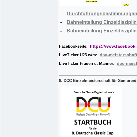
-
Durchführungsbestimmungen 
-
Bahneinteilung Einzeldisziplin
-
Bahneinteilung Einzeldisziplin
https://www.facebook
Facebookseite:
dcc-meisterschaf
LiveTicker U23 w/m:
dcc-meis
LiveTicker Frauen u. Männer:
8. DCC Einzelmeisterschaft für Senioren