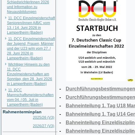
SchiedsrichterInnen 2026
und Information zu
Neuausbildungen
11. DCC Einzelmeisterschaft
Senioren/innen A/B/C vom
13. / 14. Juni 2026 in
Lampertheim (Baden)
11. DCC Einzelmeisterschaft
der Jugend, Frauen, Männer
und der U23 w/m vom 27. /
28. Juni 2026 in
Lampertheim (Baden)
Wichtiger Hinweis zu den
11. DCC
Einzelmeisterschaften am
Sonntag, den 28. Juni 2026
in Lampertheim (Baden)
-
Durchführungsbestimmungen U
11. DCC
Mannschaftsmeisterschaften
-
Durchführungsbestimmungen 3
vom 04. / 05. Juli in
Lampertheim (Baden)
-
Bahneinteilung 1. Tag U18 Ma
Rahmenterminplan
-
Bahneinteilung 1. Tag U14 Ge
2025/26 (V3)
-
Bahneinteilung Einzeldisziplin
2026/27 (V3)
__________________________
-
Bahneinteilung Einzeldisziplin