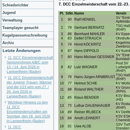
Schiedsrichter
Jugend
Verwaltung
Teamplayer gesucht
Kugelpassumschreibung
Archiv
Letzte Änderungen
11. DCC Einzelmeisterschaft
Senioren/innen A/B/C vom
13. / 14. Juni 2026 in
Lampertheim (Baden)
11. DCC Einzelmeisterschaft
der Jugend, Frauen, Männer
und der U23 w/m vom 27. /
28. Juni 2026 in
Lampertheim (Baden)
Wichtiger Hinweis zu den
11. DCC
Einzelmeisterschaften am
Sonntag, den 28. Juni 2026
in Lampertheim (Baden)
11. DCC