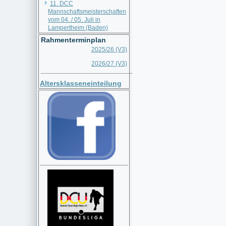
11. DCC
Mannschaftsmeisterschaften
vom 04. / 05. Juli in
Lampertheim (Baden)
Rahmenterminplan
2025/26 (V3)
2026/27 (V3)
__________________________
Altersklasseneinteilung