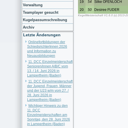
Verwaltung
Teamplayer gesucht
Kugelpassumschreibung
Archiv
Letzte Änderungen
Onlinefortbildungen der
SchiedsrichterInnen 2026
und Information zu
Neuausbildungen
11. DCC Einzelmeisterschaft
Senioren/innen A/B/C vom
13. / 14. Juni 2026 in
Lampertheim (Baden)
11. DCC Einzelmeisterschaft
der Jugend, Frauen, Männer
und der U23 w/m vom 27. /
28. Juni 2026 in
Lampertheim (Baden)
Wichtiger Hinweis zu den
11. DCC
Einzelmeisterschaften am
Sonntag, den 28. Juni 2026
in Lampertheim (Baden)