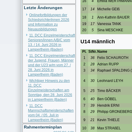
Letzte Änderungen
Onlinefortbildungen der
SchiedsrichterInnen 2026
und Information zu
Neuausbildungen
11. DCC Einzelmeisterschaft
Senioren/innen A/B/C vom
13. / 14. Juni 2026 in
Lampertheim (Baden)
11. DCC Einzelmeisterschaft
der Jugend, Frauen, Männer
und der U23 w/m vom 27. /
28. Juni 2026 in
Lampertheim (Baden)
Wichtiger Hinweis zu den
11. DCC
Einzelmeisterschaften am
Sonntag, den 28. Juni 2026
in Lampertheim (Baden)
11. DCC
Mannschaftsmeisterschaften
vom 04. / 05. Juli in
Lampertheim (Baden)
Rahmenterminplan