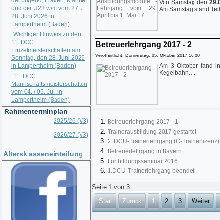
der Jugend, Frauen, Männer
Von Samstag den
29.
und der U23 w/m vom 27. /
Am Samstag stand Tei
28. Juni 2026 in
Lampertheim (Baden)
Wichtiger Hinweis zu den
11. DCC
Betreuerlehrgang 2017 - 2
Einzelmeisterschaften am
Veröffentlicht: Donnerstag, 05. Oktober 2017 16:08
Sonntag, den 28. Juni 2026
in Lampertheim (Baden)
Am 3 Oktober fand in
Kegelbahn.…
11. DCC
Mannschaftsmeisterschaften
vom 04. / 05. Juli in
Lampertheim (Baden)
Rahmenterminplan
2025/26 (V3)
Betreuerlehrgang 2017 - 1
Trainerausbildung 2017 gestartet
2026/27 (V3)
__________________________
2. DCU-Trainerlehrgang (C-Trainerlizenz)
Betreuerlehrgang in Bayern
Altersklasseneinteilung
Fortbildungsseminar 2016
1.DCU-Trainerlehrgang beendet
Seite 1 von 3
Start
Zurück
1
2
3
Weiter