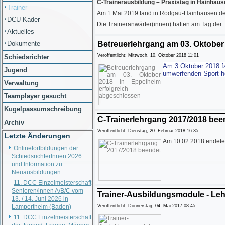
C-Trainerausbildung – Praxistag in Hainhau
Trainer
Am 1 Mai 2019 fand in Rodgau-Hainhausen der 
DCU-Kader
Die Traineranwärter(innen) hatten am Tag de
Aktuelles
Dokumente
Betreuerlehrgang am 03. Oktober
Veröffentlicht: Mittwoch, 10. Oktober 2018 11:01
Schiedsrichter
Am 3 Oktober 2018 fa
Jugend
umwerfenden Sport h
Verwaltung
Teamplayer gesucht
Kugelpassumschreibung
C-Trainerlehrgang 2017/2018 bee
Archiv
Veröffentlicht: Dienstag, 20. Februar 2018 16:35
Letzte Änderungen
Am 10.02.2018 endete 
Onlinefortbildungen der
SchiedsrichterInnen 2026
und Information zu
Neuausbildungen
11. DCC Einzelmeisterschaft
Senioren/innen A/B/C vom
Trainer-Ausbildungsmodule - Lehr
13. / 14. Juni 2026 in
Lampertheim (Baden)
Veröffentlicht: Donnerstag, 04. Mai 2017 08:45
11. DCC Einzelmeisterschaft