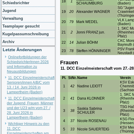
Schiedsrichter
Jugend
Verwaltung
Teamplayer gesucht
Kugelpassumschreibung
Archiv
Letzte Änderungen
Onlinefortbildungen der
SchiedsrichterInnen 2026
und Information zu
Neuausbildungen
11. DCC Einzelmeisterschaft
Senioren/innen A/B/C vom
13. / 14. Juni 2026 in
Lampertheim (Baden)
11. DCC Einzelmeisterschaft
der Jugend, Frauen, Männer
und der U23 w/m vom 27. /
28. Juni 2026 in
Lampertheim (Baden)
Wichtiger Hinweis zu den
11. DCC
Einzelmeisterschaften am