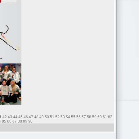
1
42
43
44
45
46
47
48
49
50
51
52
53
54
55
56
57
58
59
60
61
62
4
85
86
87
88
89
90