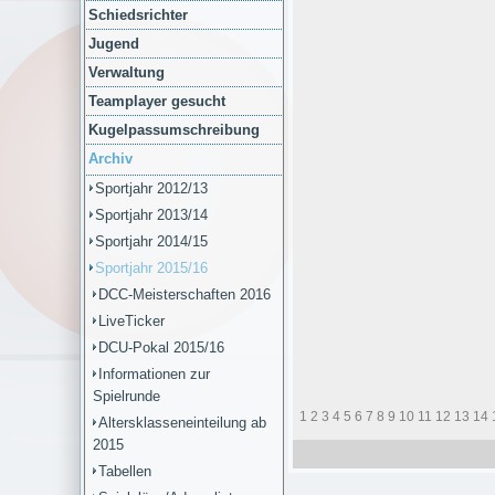
Schiedsrichter
Jugend
Verwaltung
Teamplayer gesucht
Kugelpassumschreibung
Archiv
Sportjahr 2012/13
Sportjahr 2013/14
Sportjahr 2014/15
Sportjahr 2015/16
DCC-Meisterschaften 2016
LiveTicker
DCU-Pokal 2015/16
Informationen zur
Spielrunde
1
2
3
4
5
6
7
8
9
10
11
12
13
14
Altersklasseneinteilung ab
2015
Tabellen