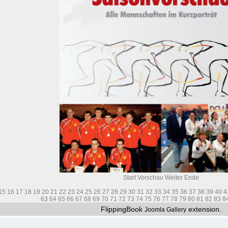
Start
Vorschau
Weiter
Ende
15
16
17
18
19
20
21
22
23
24
25
26
27
28
29
30
31
32
33
34
35
36
37
38
39
40
4
63
64
65
66
67
68
69
70
71
72
73
74
75
76
77
78
79
80
81
82
83
8
FlippingBook
extension.
Joomla Gallery