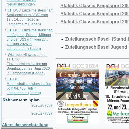
Neuausbildungen
-
Statistik Classic-Kegelsport 2
11. DCC Einzelmeisterschaft
-
Statistik Classic-Kegelsport 2
Senioren/innen A/B/C vom
13. / 14. Juni 2026 in
-
Statistik Classic-Kegelsport 2
Lampertheim (Baden)
11. DCC Einzelmeisterschaft
der Jugend, Frauen, Männer
-
Zuteilungsschlüssel (Stand 1
und der U23 w/m vom 27. /
28. Juni 2026 in
-
Zuteilungsschlüssel Jugend 
Lampertheim (Baden)
Wichtiger Hinweis zu den
11. DCC
Einzelmeisterschaften am
Sonntag, den 28. Juni 2026
in Lampertheim (Baden)
11. DCC
Mannschaftsmeisterschaften
vom 04. / 05. Juli in
Lampertheim (Baden)
Rahmenterminplan
2025/26 (V3)
2026/27 (V3)
__________________________
Altersklasseneinteilung