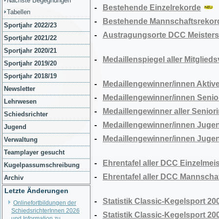
Nächste Begegnungen
-
Bestehende Einzelrekorde
Tabellen
-
Bestehende Mannschaftsrekor
Sportjahr 2022/23
-
Austragungsorte DCC Meistersc
Sportjahr 2021/22
Sportjahr 2020/21
-
Medaillenspiegel aller Mitglie
Sportjahr 2019/20
Sportjahr 2018/19
-
Medaillengewinner/innen Aktive
Newsletter
-
Medaillengewinner/innen Senior
Lehrwesen
-
Medaillengewinner aller Senior
Schiedsrichter
-
Medaillengewinner/innen Jugen
Jugend
-
Medaillengewinner/innen Jugen
Verwaltung
Teamplayer gesucht
-
Ehrentafel aller DCC Einzelmeis
Kugelpassumschreibung
-
Ehrentafel aller DCC Mannscha
Archiv
Letzte Änderungen
-
Statistik Classic-Kegelsport 2
Onlinefortbildungen der
SchiedsrichterInnen 2026
-
Statistik Classic-Kegelsport 2
und Information zu