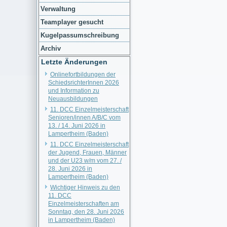
Verwaltung
Teamplayer gesucht
Kugelpassumschreibung
Archiv
Letzte Änderungen
Onlinefortbildungen der
SchiedsrichterInnen 2026
und Information zu
Neuausbildungen
11. DCC Einzelmeisterschaft
Senioren/innen A/B/C vom
13. / 14. Juni 2026 in
Lampertheim (Baden)
11. DCC Einzelmeisterschaft
der Jugend, Frauen, Männer
und der U23 w/m vom 27. /
28. Juni 2026 in
Lampertheim (Baden)
Wichtiger Hinweis zu den
11. DCC
Einzelmeisterschaften am
Sonntag, den 28. Juni 2026
in Lampertheim (Baden)