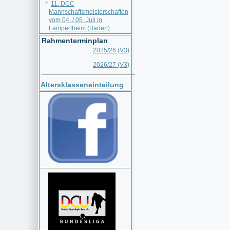
11. DCC
Mannschaftsmeisterschaften
vom 04. / 05. Juli in
Lampertheim (Baden)
Rahmenterminplan
2025/26 (V3)
2026/27 (V3)
__________________________
Altersklasseneinteilung