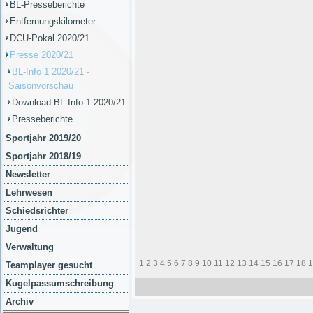
BL-Presseberichte
Entfernungskilometer
DCU-Pokal 2020/21
Presse 2020/21
BL-Info 1 2020/21 -
Saisonvorschau
Download BL-Info 1 2020/21
Presseberichte
Sportjahr 2019/20
Sportjahr 2018/19
Newsletter
Lehrwesen
Schiedsrichter
Jugend
Verwaltung
1
2
3
4
5
6
7
8
9
10
11
12
13
14
15
16
17
18
1
Teamplayer gesucht
Kugelpassumschreibung
Archiv