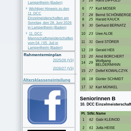
Lampertheim (Baden)
Wichtiger Hinweis zu den
11. DCC
Einzelmeisterschaften am
Sonntag, den 28. Juni 2026
in Lampertheim (Baden)
11. DCC
Mannschaftsmeisterschaften
vom 04. / 05. Juli in
Lampertheim (Baden)
Rahmenterminplan
2025/26 (V3)
2026/27 (V3)
__________________________
Altersklasseneinteilung