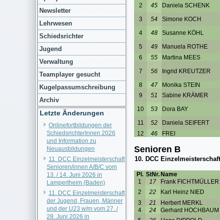
Newsletter
Lehrwesen
Schiedsrichter
Jugend
Verwaltung
Teamplayer gesucht
Kugelpassumschreibung
Archiv
Letzte Änderungen
Onlinefortbildungen der
SchiedsrichterInnen 2026
und Information zu
Neuausbildungen
11. DCC Einzelmeisterschaft
Senioren/innen A/B/C vom
13. / 14. Juni 2026 in
Lampertheim (Baden)
11. DCC Einzelmeisterschaft
der Jugend, Frauen, Männer
und der U23 w/m vom 27. /
28. Juni 2026 in