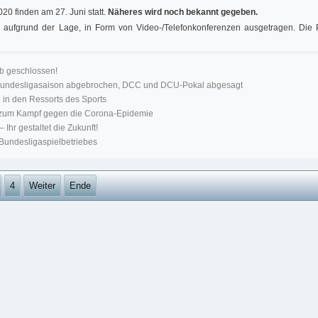
0 finden am 27. Juni statt.
Näheres wird noch bekannt gegeben.
, aufgrund der Lage, in Form von Video-/Telefonkonferenzen ausgetragen. Die 
b geschlossen!
 Bundesligasaison abgebrochen, DCC und DCU-Pokal abgesagt
in den Ressorts des Sports
n zum Kampf gegen die Corona-Epidemie
Ihr gestaltet die Zukunft!
undesligaspielbetriebes
4
Weiter
Ende