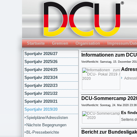
Startseite
Gremien
Organisation
Impressum/Dat
Sportjahr 2026/27
Informationen zum DCU-
Sportjahr 2025/26
Veröffentlicht: Samstag, 15. Dezember 201
Adress
Sportjahr 2024/25
Sportjahr 2023/24
Adressl
Sportjahr 2022/23
Sportjahr 2021/22
DCU-Sommercamp 202
Sportjahr 2020/21
Veröffentlicht: Sonntag, 24. Mai 2020 23:36
Sportjahr 2019/20
Es find
Spielpläne/Adresslisten
Seitens d
Nächste Begegnungen
Bericht zur Bundesligako
BL-Presseberichte