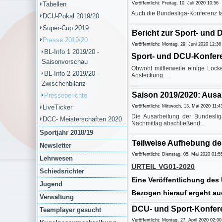
Tabellen
Veröffentlicht: Freitag, 10. Juli 2020 10:56
Auch die Bundesliga-Konferenz fa
DCU-Pokal 2019/20
Super-Cup 2019
Bericht zur Sport- und
Presse 2019/20
Veröffentlicht: Montag, 29. Juni 2020 12:36
BL-Info 1 2019/20 -
Sport- und DCU-Konfer
Saisonvorschau
Obwohl mittlerweile einige Lock
BL-Info 2 2019/20 -
Ansteckung…
Zwischenbilanz
Saison 2019/2020: Aus
Presseberichte
LiveTicker
Veröffentlicht: Mittwoch, 13. Mai 2020 11:4
Die Ausarbeitung der Bundesli
DCC- Meisterschaften 2020
Nachmittag abschließend…
Sportjahr 2018/19
Teilweise Aufhebung d
Newsletter
Veröffentlicht: Dienstag, 05. Mai 2020 01:5
Lehrwesen
URTEIL VG01-2020
Schiedsrichter
Eine Veröffentlichung des 
Jugend
Bezogen hierauf ergeht a
Verwaltung
DCU- und Sport-Konfer
Teamplayer gesucht
Veröffentlicht: Montag, 27. April 2020 02:00