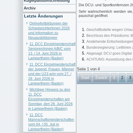
Kugelpassumschreibung
Die DCU- und Sportkonfernzen 202
Archiv
Sehr wahrscheinlich werden sie
Letzte Änderungen
pauschal geöffnet.
Onlinefortbildungen der
SchiedsrichterInnen 2026
Geschäftsstelle wegen Urlau
und Information zu
Beschluss des Präsidiums:
Neuausbildungen
Anstehende Entscheidungen 
11. DCC Einzelmeisterschaft
Bundesregierung: Leitlinie
Senioren/innen A/B/C vom
13. / 14. Juni 2026 in
Abgesagt: DCU goes Digital – 
Lampertheim (Baden)
ACHTUNG: Aussetzung des B
11. DCC Einzelmeisterschaft
Seite 1 von 4
der Jugend, Frauen, Männer
und der U23 w/m vom 27. /
Start
Zurück
1
2
3
28. Juni 2026 in
Lampertheim (Baden)
Wichtiger Hinweis zu den
11. DCC
Einzelmeisterschaften am
Sonntag, den 28. Juni 2026
in Lampertheim (Baden)
11. DCC
Mannschaftsmeisterschaften
vom 04. / 05. Juli in
Lampertheim (Baden)