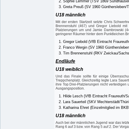
Sophie Lemmer (TSV 1869 Sundhausen
Greta Preuß (SV 1960 Günthersleben/T
U18 männlich
Mit der ersten Startzeit setzte Chris Schwert
Brennenstuhl (467) und Gregor Liebold mit e
Platzierungen um und Jamie Dambrowski (448)
geringerer Räumer hinter dem Punktleichen Bre
Gregor Liebold (VfB Eintracht Fraureut
Franco Wergin (SV 1960 Günthersleben
Tim Brennenstuhl (RKV Zwickau/Sachs
Endläufe
U18 weiblich
Und das Finale sollte für einige Überraschu
Treppchenplatz. Gleichzeitig legte Lara Sauer
ihre Top Drei-Platzierungen nicht verteidigen
Ausgangsposition.
Hilde Lesch (VfB Eintracht Fraureuth/
Lara Sauerteil (SKV Mechterstädt/Thür
Katharina Ehret (Einzelmitglied im BK
U18 männlich
Auch bei der männlichen Jugend war das letzt
Rang 6 auf 3 bzw. von Rang 5 auf 2. Der Vorgab