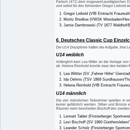
Partsch (471) dem insgesamt punktgleichen Da
und selbst für den führenden Gregor Liebold wu
Gregor Leibold (VfB Eintracht Fraureu
Moritz Bredlow (VWSK Wiesbaden/Hes
Jamie Dambrowski (TV 1877 Waldhof/B
6. Deutsches Classic Cup Einzel
Die U14 Disziplinen hatten die Aufgabe, ihre 
U14 weiblich
Anfänglich kam Lea Witter an die Vorlage von
ab. Helena Reinhold konnte zwar den beiden fü
Lea Wittter (SV „Fahner Höhe“ Gierstad
Ida Oehms (TSV 1869 Sundhausen/Thü
Helena Reinhold (VfB Eintracht Fraure
U14 männlich
Die vier männlichen Teilnehmer spielten in e
keiner gefährlich werden. Silber und Bronze e
Räumer mehr bescherten Bischoff den zweiten
Lennart Tabler (Finsterberger Sportvere
Levi Bischoff (SV 1960 Günthersleben/
Leander Scholz (Finsterberger Sportver