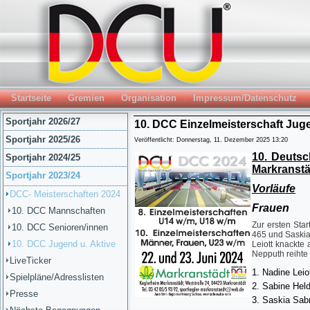
Startseite
Gremien
Organisation
Impressum/Datenschutz
Sportjahr 2026/27
10. DCC Einzelmeisterschaft Jug
Sportjahr 2025/26
Veröffentlicht: Donnerstag, 11. Dezember 2025 13:20
10. Deutsc
Sportjahr 2024/25
Markranstä
Sportjahr 2023/24
Vorläufe
DCC- Meisterschaften 2024
Frauen
10. DCC Mannschaften
Zur ersten Sta
10. DCC Senioren/innen
465 und Saskia 
10. DCC Jugend u. Aktive
Leiott knackte 
Nepputh reihte s
LiveTicker
Nadine Leio
Spielpläne/Adresslisten
Sabine Hel
Presse
Saskia Sab