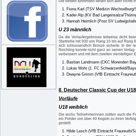
Die beiden führenden ließen sich aber nichts m
Fiona Karl (TSV Medizin Wechselburg/
Kader Alp (KV Bad Langensalza/Thürin
Hannah Heimlich (Post SV Ludwigshafe
U 23 männlich
Da die Vorlaufergebnisse teilweise dicht be
Startreihe mit 930 von Rang 10 bis auf Rang 6
sich schlussendlich Bronze sicherte. In der l
Reichling konnte nicht ganz an seinen Vortag 
verbessern und mit dem zweiten vierstelligen 
Bastian Landmann (CKC Morenden Bayr
Lukas Mohr (1. FC Schwarzenfeld/Baye
Dwayne Grimm (VfB Eintracht Fraureut
8. Deutscher Classic Cup der U1
Vorläufe
U18 weiblich
Die sechs Teilnehmerinnen sollten auch die Fi
ein Polster von über 40 Kegeln zu ihren Verfo
gestellt.
Hilde Lesch (VfB Eintracht Fraureuth/