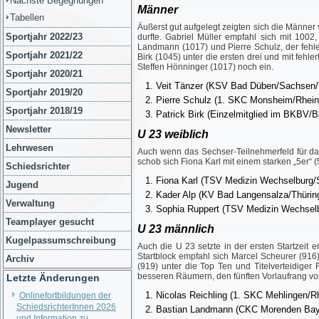
Nächste Begegnungen
Männer
Tabellen
Äußerst gut aufgelegt zeigten sich die Männer v
Sportjahr 2022/23
durfte. Gabriel Müller empfahl sich mit 1002
Landmann (1017) und Pierre Schulz, der fehlerf
Sportjahr 2021/22
Birk (1045) unter die ersten drei und mit fehle
Steffen Hönninger (1017) noch ein.
Sportjahr 2020/21
Veit Tänzer (KSV Bad Düben/Sachsen/Ti
Sportjahr 2019/20
Pierre Schulz (1. SKC Monsheim/Rhein
Sportjahr 2018/19
Patrick Birk (Einzelmitglied im BKBV/
Newsletter
U 23 weiblich
Lehrwesen
Auch wenn das Sechser-Teilnehmerfeld für das 
schob sich Fiona Karl mit einem starken „5er“ 
Schiedsrichter
Fiona Karl (TSV Medizin Wechselburg/
Jugend
Kader Alp (KV Bad Langensalza/Thürin
Verwaltung
Sophia Ruppert (TSV Medizin Wechsel
Teamplayer gesucht
U 23 männlich
Kugelpassumschreibung
Auch die U 23 setzte in der ersten Startzeit 
Startblock empfahl sich Marcel Scheurer (916
Archiv
(919) unter die Top Ten und Titelverteidige
besseren Räumern, den fünften Vorlaufrang von
Letzte Änderungen
Nicolas Reichling (1. SKC Mehlingen/R
Onlinefortbildungen der
SchiedsrichterInnen 2026
Bastian Landmann (CKC Morenden Bay
und Information zu