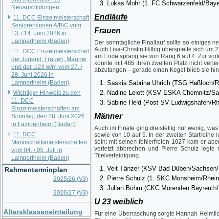
Lukas Mohr (1. FC Schwarzenfeld/Baye
Neuausbildungen
Endläufe
11. DCC Einzelmeisterschaft
Senioren/innen A/B/C vom
Frauen
13. / 14. Juni 2026 in
Lampertheim (Baden)
Der sonntägliche Finallauf sollte so einiges n
Auch Lisa-Christin Hilbig überspielte sich um
11. DCC Einzelmeisterschaft
am Ende sprang sie von Rang 6 auf 4. Zur vorl
der Jugend, Frauen, Männer
konnte mit 485 ihren zweiten Platz nicht verte
und der U23 w/m vom 27. /
abzufangen – gerade einen Kegel blieb sie hint
28. Juni 2026 in
Lampertheim (Baden)
Saskia Sabrina Uhrich (TSG Haßloch/R
Nadine Leiott (KSV ESKA Chemnitz/Sa
Wichtiger Hinweis zu den
11. DCC
Sabine Held (Post SV Ludwigshafen/Rh
Einzelmeisterschaften am
Männer
Sonntag, den 28. Juni 2026
in Lampertheim (Baden)
Auch im Finale ging dreistellig nur wenig, was
11. DCC
sowie von 10 auf 5. In der zweiten Startreih
sein: mit seinen fehlerfreien 1027 kam er a
Mannschaftsmeisterschaften
verletzt abbrechen und Pierre Schulz legte 
vom 04. / 05. Juli in
Titelverteidigung.
Lampertheim (Baden)
Veit Tänzer (KSV Bad Düben/Sachsen/Ti
Rahmenterminplan
Pierre Schulz (1. SKC Monsheim/Rhein
2025/26 (V3)
Julian Böhm (CKC Morenden Bayreuth/
2026/27 (V3)
__________________________
U 23 weiblich
Altersklasseneinteilung
Für eine Überraschung sorgte Hannah Heimlich a