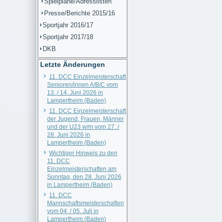
Spielpläne/Adresslisten
Presse/Berichte 2015/16
Sportjahr 2016/17
Sportjahr 2017/18
DKB
Letzte Änderungen
11. DCC Einzelmeisterschaft
Senioren/innen A/B/C vom
13. / 14. Juni 2026 in
Lampertheim (Baden)
11. DCC Einzelmeisterschaft
der Jugend, Frauen, Männer
und der U23 w/m vom 27. /
28. Juni 2026 in
Lampertheim (Baden)
Wichtiger Hinweis zu den
11. DCC
Einzelmeisterschaften am
Sonntag, den 28. Juni 2026
in Lampertheim (Baden)
11. DCC
Mannschaftsmeisterschaften
vom 04. / 05. Juli in
Lampertheim (Baden)