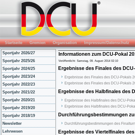
Startseite
Gremien
Organisation
Impressum/Datenschutz
Sportjahr 2026/27
Informationen zum DCU-Pokal 201
Sportjahr 2025/26
Veröffentlicht: Samstag, 09. August 2014 02:10
Ergebnisse des Finales des DCU-
Sportjahr 2024/25
Sportjahr 2023/24
Ergebnisse des Finales des DCU-Pokals 2
Ergebnisse des Finales des DCU-Pokals 2
Sportjahr 2022/23
Ergebnisse des Halbfinales des 
Sportjahr 2021/22
Sportjahr 2020/21
Ergebnisse des Halbfinales des DCU-Poka
Ergebnisse des Halbfinales des DCU-Poka
Sportjahr 2019/20
Durchführungsbestimmungen zum 
Sportjahr 2018/19
Newsletter
Durchführungsbestimmungen des Finalturn
Lehrwesen
Ergebnisse des Viertelfinales de