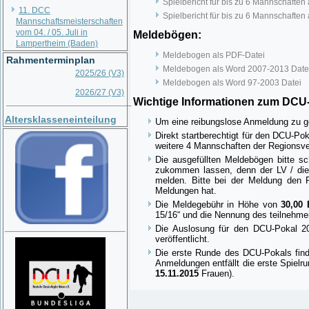
Spielbericht für bis zu 6 Mannschaften
11. DCC
Spielbericht für bis zu 6 Mannschaften
Mannschaftsmeisterschaften
vom 04. / 05. Juli in
Meldebögen:
Lampertheim (Baden)
Meldebogen als PDF-Datei
Rahmenterminplan
Meldebogen als Word 2007-2013 Date
2025/26 (V3)
Meldebogen als Word 97-2003 Datei
2026/27 (V3)
Wichtige Informationen zum DCU-
__________________________
Altersklasseneinteilung
Um eine reibungslose Anmeldung zu gew
Direkt startberechtigt für den DCU-Po
weitere 4 Mannschaften der Regionsver
Die ausgefüllten Meldebögen bitte sc
zukommen lassen, denn der LV / die
melden. Bitte bei der Meldung den 
Meldungen hat.
Die Meldegebühr in Höhe von
30,00 
15/16“ und die Nennung des teilnehme
Die Auslosung für den DCU-Pokal 2
veröffentlicht.
Die erste Runde des DCU-Pokals fi
Anmeldungen entfällt die erste Spielr
15.11.2015
Frauen).