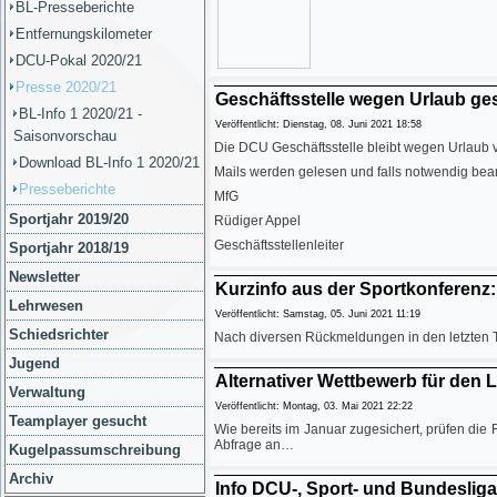
BL-Presseberichte
Entfernungskilometer
DCU-Pokal 2020/21
Presse 2020/21
Geschäftsstelle wegen Urlaub g
BL-Info 1 2020/21 -
Veröffentlicht: Dienstag, 08. Juni 2021 18:58
Saisonvorschau
Die DCU Geschäftsstelle bleibt wegen Urlaub v
Download BL-Info 1 2020/21
Mails werden gelesen und falls notwendig beant
Presseberichte
MfG
Sportjahr 2019/20
Rüdiger Appel
Geschäftsstellenleiter
Sportjahr 2018/19
Newsletter
Kurzinfo aus der Sportkonferenz: 
Lehrwesen
Veröffentlicht: Samstag, 05. Juni 2021 11:19
Schiedsrichter
Nach diversen Rückmeldungen in den letzten 
Jugend
Alternativer Wettbewerb für den L
Verwaltung
Veröffentlicht: Montag, 03. Mai 2021 22:22
Teamplayer gesucht
Wie bereits im Januar zugesichert, prüfen die
Abfrage an…
Kugelpassumschreibung
Archiv
Info DCU-, Sport- und Bundeslig