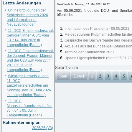
Letzte Änderungen
Veröffentlicht: Montag, 17. Mai 2021 20:47
Onlinefortbildungen der
Am 05.06.2021 findet die DCU- und Sportkon
öffentliche…
SchiedsrichterInnen 2026
und Information zu
Neuausbildungen
Information des Präsidiums - 08.05.2021
11. DCC Einzelmeisterschaft
Meldegebühren Klubmannschaften für die
Senioren/innen A/B/C vom
13. / 14. Juni 2026 in
Gespräche der Dachverbände des Kegels
Lampertheim (Baden)
Aktuelles aus der Bundesliga-Kommissio
11. DCC Einzelmeisterschaft
Termine der Konferenzen 2021
der Jugend, Frauen, Männer
Update Ligenspielbetrieb (Stand 05.01.20
und der U23 w/m vom 27. /
28. Juni 2026 in
Seite 1 von 5
Lampertheim (Baden)
Wichtiger Hinweis zu den
Start
Zurück
1
2
3
4
5
11. DCC
Einzelmeisterschaften am
Sonntag, den 28. Juni 2026
in Lampertheim (Baden)
11. DCC
Mannschaftsmeisterschaften
vom 04. / 05. Juli in
Lampertheim (Baden)
Rahmenterminplan
2025/26 (V3)