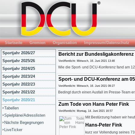
Startseite
Gremien
Organisation
Impressum/Datenschutz
Sportjahr 2026/27
Bericht zur Bundesligakonferenz 
Sportjahr 2025/26
Veröffentlicht: Mittwoch, 16. Juni 2021 13:46
Wie die Sport- und DCU-Konferenz fand am 12
Sportjahr 2024/25
Sportjahr 2023/24
Sport- und DCU-Konferenz am 05
Sportjahr 2022/23
Veröffentlicht: Mittwoch, 16. Juni 2021 09:27
Sportjahr 2021/22
Bedingt durch einen Ausfall im Presse-Team er
Sportjahr 2020/21
Zum Tode von Hans Peter Fink
Tabellen
Veröffentlicht: Montag, 14. Juni 2021 16:57
Spielpläne/Adresslisten
Mit Bestürzung haben wir he
Nächste Begegnungen
Hans-Peter Fink
LiveTicker
kurz vor Vollendung seines 7