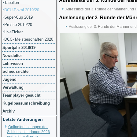
Adressliste der 3. Runde der Mä
Tabellen
Adressliste der 3. Runde der Männer und
DCU-Pokal 2019/20
Super-Cup 2019
Auslosung der 3. Runde der Männ
Presse 2019/20
Auslosung der 3. Runde der Männer und
LiveTicker
DCC- Meisterschaften 2020
Sportjahr 2018/19
Newsletter
Lehrwesen
Schiedsrichter
Jugend
Verwaltung
Teamplayer gesucht
Kugelpassumschreibung
Archiv
Letzte Änderungen
Onlinefortbildungen der
SchiedsrichterInnen 2026
und Information zu