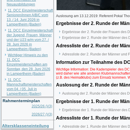
Neuausbildungen
11. DCC Einzelmeisterschaft
Senioren/innen A/B/C vom
Auslosung am 13.12.2019: Referent Pokal Thom
13. / 14. Juni 2026 in
Ergebnisse der 2. Runde der Män
Lampertheim (Baden)
11. DCC Einzelmeisterschaft
Ergebnisse der 2. Runde der Frauen des 
der Jugend, Frauen, Männer
Ergebnisse der 2. Runde der Männer des 
und der U23 w/m vom 27. /
28. Juni 2026 in
Adressliste der 2. Runde der Mä
Lampertheim (Baden)
Adressliste der 2. Runde der Männer und
Wichtiger Hinweis zu den
11. DCC
Information zur Teilnahme des 
Einzelmeisterschaften am
Sonntag, den 28. Juni 2026
Wichtige Information: Die Kaderspieler des D
wird daher wie alle anderen Klubmannschaften
in Lampertheim (Baden)
(z.B. des Heimatklubs) zum Einsatz kommen. W
11. DCC
Mannschaftsmeisterschaften
Auslosung der 2. Runde der Männ
vom 04. / 05. Juli in
Auslosung der 2. Runde der Männer des D
Lampertheim (Baden)
Rahmenterminplan
Ergebnisse der 1. Runde der Män
2025/26 (V3)
Ergebnisse der 1. Runde der Männer des 
2026/27 (V3)
Adressliste der 1. Runde der Män
__________________________
Altersklasseneinteilung
Adressliste der 1. Runde der Männer des 