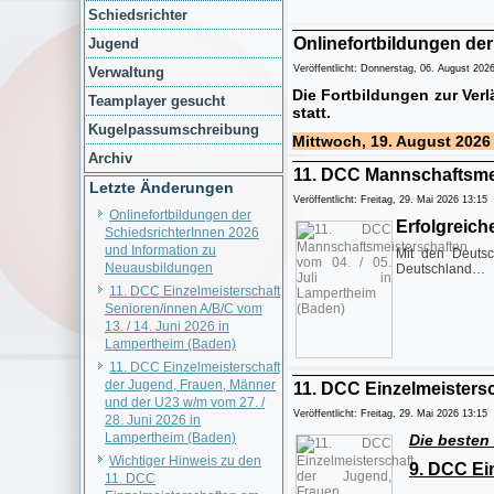
Schiedsrichter
Onlinefortbildungen de
Jugend
Veröffentlicht: Donnerstag, 06. August 202
Verwaltung
Die Fortbildungen zur Verl
Teamplayer gesucht
statt.
Kugelpassumschreibung
Mittwoch, 19. August 202
Archiv
11. DCC Mannschaftsmeis
Letzte Änderungen
Veröffentlicht: Freitag, 29. Mai 2026 13:15
Onlinefortbildungen der
Erfolgreic
SchiedsrichterInnen 2026
und Information zu
Mit den Deutsc
Neuausbildungen
Deutschland…
11. DCC Einzelmeisterschaft
Senioren/innen A/B/C vom
13. / 14. Juni 2026 in
Lampertheim (Baden)
11. DCC Einzelmeisterschaft
der Jugend, Frauen, Männer
11. DCC Einzelmeistersc
und der U23 w/m vom 27. /
Veröffentlicht: Freitag, 29. Mai 2026 13:15
28. Juni 2026 in
Lampertheim (Baden)
Die
besten 
Wichtiger Hinweis zu den
9. DCC Ei
11. DCC