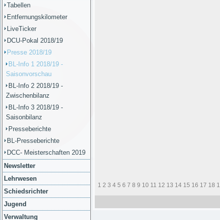
Tabellen
Entfernungskilometer
LiveTicker
DCU-Pokal 2018/19
Presse 2018/19
BL-Info 1 2018/19 -
Saisonvorschau
BL-Info 2 2018/19 -
Zwischenbilanz
BL-Info 3 2018/19 -
Saisonbilanz
Presseberichte
BL-Presseberichte
DCC- Meisterschaften 2019
Newsletter
Lehrwesen
1
2
3
4
5
6
7
8
9
10
11
12
13
14
15
16
17
18
1
Schiedsrichter
Jugend
Verwaltung