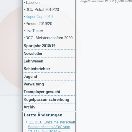
Tabellen
DCU-Pokal 2019/20
Super-Cup 2019
Presse 2019/20
LiveTicker
DCC- Meisterschaften 2020
Sportjahr 2018/19
Newsletter
Lehrwesen
Schiedsrichter
Jugend
Verwaltung
Teamplayer gesucht
Kugelpassumschreibung
Archiv
Letzte Änderungen
11. DCC Einzelmeisterschaft
Senioren/innen A/B/C vom
13. / 14. Juni 2026 in