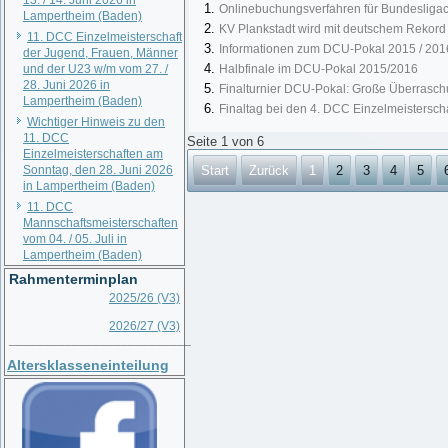
13. / 14. Juni 2026 in
Onlinebuchungsverfahren für Bundesliga
Lampertheim (Baden)
KV Plankstadt wird mit deutschem Rekord
11. DCC Einzelmeisterschaft
Informationen zum DCU-Pokal 2015 / 201
der Jugend, Frauen, Männer
und der U23 w/m vom 27. /
Halbfinale im DCU-Pokal 2015/2016
28. Juni 2026 in
Finalturnier DCU-Pokal: Große Überrasc
Lampertheim (Baden)
Finaltag bei den 4. DCC Einzelmeistersch
Wichtiger Hinweis zu den
11. DCC
Seite 1 von 6
Einzelmeisterschaften am
Sonntag, den 28. Juni 2026
Start
Zurück
1
2
3
4
5
in Lampertheim (Baden)
11. DCC
Mannschaftsmeisterschaften
vom 04. / 05. Juli in
Lampertheim (Baden)
Rahmenterminplan
2025/26 (V3)
2026/27 (V3)
__________________________
Altersklasseneinteilung