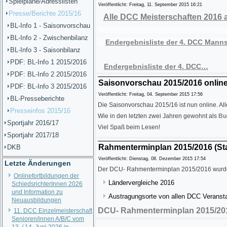
Spielpläne/Adresslisten
Veröffentlicht: Freitag, 11. September 2015 16:21
Presse/Berichte 2015/16
Alle DCC Meisterschaften 2016 a
BL-Info 1 - Saisonvorschau
BL-Info 2 - Zwischenbilanz
Endergebnisliste der 4. DCC Mann
BL-Info 3 - Saisonbilanz
PDF: BL-Info 1 2015/2016
Endergebnisliste der 4. DCC…
PDF: BL-Info 2 2015/2016
Saisonvorschau 2015/2016 onlin
PDF: BL-Info 3 2015/2016
Veröffentlicht: Freitag, 04. September 2015 17:56
BL-Presseberichte
Die Saisonvorschau 2015/16 ist nun online. Al
Presseinfos 2015/16
Wie in den letzten zwei Jahren gewohnt als
Bu
Sportjahr 2016/17
Viel Spaß beim Lesen!
Sportjahr 2017/18
Rahmenterminplan 2015/2016 (Sta
DKB
Veröffentlicht: Dienstag, 08. Dezember 2015 17:54
Letzte Änderungen
Der DCU- Rahmenterminplan 2015/2016 wurde a
Onlinefortbildungen der
Ländervergleiche 2016
SchiedsrichterInnen 2026
und Information zu
Austragungsorte von allen DCC Veransta
Neuausbildungen
DCU- Rahmenterminplan 2015/2016
11. DCC Einzelmeisterschaft
Senioren/innen A/B/C vom