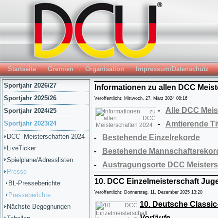
Startseite
Gremien
Organisation
Impressum/Datenschutz
Sportjahr 2026/27
Informationen zu allen DCC Meist
Sportjahr 2025/26
Veröffentlicht: Mittwoch, 27. März 2024 08:16
-
Alle DCC Meis
Sportjahr 2024/25
Sportjahr 2023/24
-
Amtierende Ti
DCC- Meisterschaften 2024
-
Bestehende Einzelrekorde
LiveTicker
-
Bestehende Mannschaftsrekor
Spielpläne/Adresslisten
-
Austragungsorte DCC Meisters
Presse
10. DCC Einzelmeisterschaft Jug
BL-Presseberichte
Veröffentlicht: Donnerstag, 11. Dezember 2025 13:20
Presseberichte
10. Deutsche Classic
Nächste Begegnungen
Vorläufe