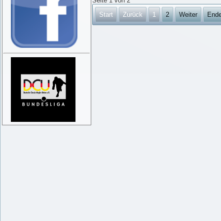
Seite 1 von 2
Start
Zurück
1
2
Weiter
End