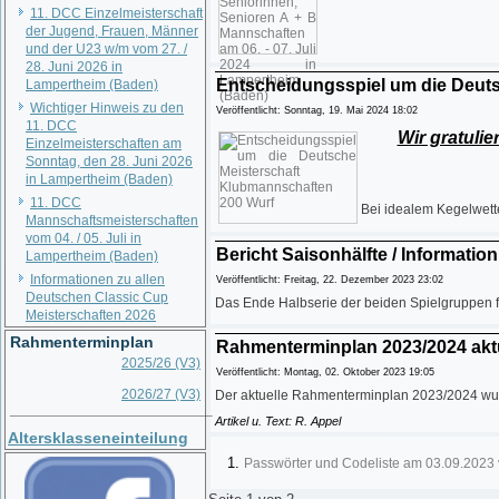
11. DCC Einzelmeisterschaft
der Jugend, Frauen, Männer
und der U23 w/m vom 27. /
28. Juni 2026 in
Entscheidungsspiel um die Deut
Lampertheim (Baden)
Wichtiger Hinweis zu den
Veröffentlicht: Sonntag, 19. Mai 2024 18:02
11. DCC
Wir gratuli
Einzelmeisterschaften am
Sonntag, den 28. Juni 2026
in Lampertheim (Baden)
11. DCC
Bei idealem Kegelwet
Mannschaftsmeisterschaften
vom 04. / 05. Juli in
Bericht Saisonhälfte / Informati
Lampertheim (Baden)
Informationen zu allen
Veröffentlicht: Freitag, 22. Dezember 2023 23:02
Deutschen Classic Cup
Das Ende Halbserie der beiden Spielgruppen f
Meisterschaften 2026
Rahmenterminplan
Rahmenterminplan 2023/2024 aktu
2025/26 (V3)
Veröffentlicht: Montag, 02. Oktober 2023 19:05
2026/27 (V3)
Der aktuelle Rahmenterminplan 2023/2024 wurd
__________________________
Artikel u. Text: R. Appel
Altersklasseneinteilung
Passwörter und Codeliste am 03.09.2023