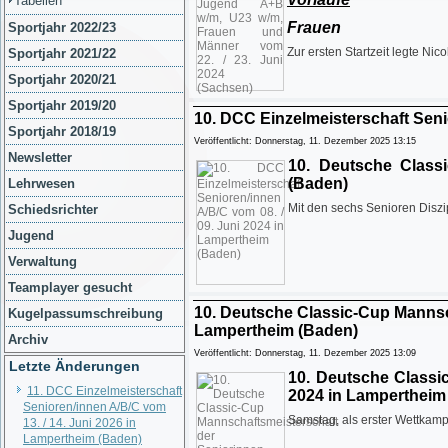
Tabellen
Frauen
Sportjahr 2022/23
Zur ersten Startzeit legte Ni
Sportjahr 2021/22
Sportjahr 2020/21
Sportjahr 2019/20
10. DCC Einzelmeisterschaft Seni
Sportjahr 2018/19
Veröffentlicht: Donnerstag, 11. Dezember 2025 13:15
Newsletter
10. Deutsche Classi
(Baden)
Lehrwesen
Mit den sechs Senioren Disz
Schiedsrichter
Jugend
Verwaltung
Teamplayer gesucht
10. Deutsche Classic-Cup Mannsch
Kugelpassumschreibung
Lampertheim (Baden)
Archiv
Veröffentlicht: Donnerstag, 11. Dezember 2025 13:09
Letzte Änderungen
10. Deutsche Classi
11. DCC Einzelmeisterschaft
2024 in Lampertheim
Senioren/innen A/B/C vom
Samstag, als erster Wettkamp
13. / 14. Juni 2026 in
Lampertheim (Baden)