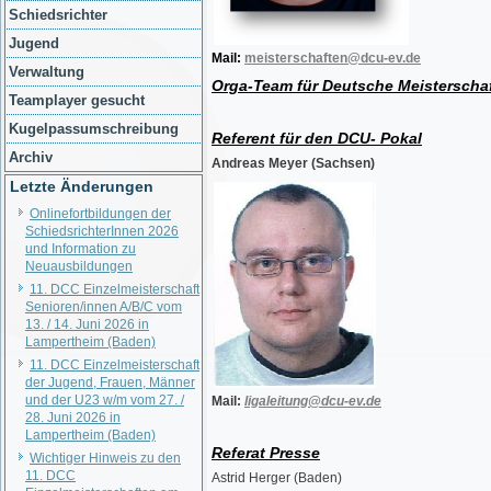
Schiedsrichter
Jugend
Mail:
meisterschaften@dcu-ev.de
Verwaltung
Orga-Team für Deutsche Meisterscha
Teamplayer gesucht
Kugelpassumschreibung
Referent für den DCU- Pokal
Archiv
Andreas Meyer (Sachsen)
Letzte Änderungen
Onlinefortbildungen der
SchiedsrichterInnen 2026
und Information zu
Neuausbildungen
11. DCC Einzelmeisterschaft
Senioren/innen A/B/C vom
13. / 14. Juni 2026 in
Lampertheim (Baden)
11. DCC Einzelmeisterschaft
der Jugend, Frauen, Männer
und der U23 w/m vom 27. /
Mail:
ligaleitung@dcu-ev.de
28. Juni 2026 in
Lampertheim (Baden)
Referat Presse
Wichtiger Hinweis zu den
11. DCC
Astrid Herger (Baden)