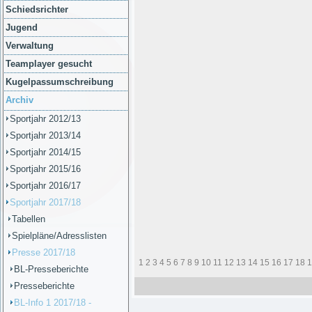
Schiedsrichter
Jugend
Verwaltung
Teamplayer gesucht
Kugelpassumschreibung
Archiv
Sportjahr 2012/13
Sportjahr 2013/14
Sportjahr 2014/15
Sportjahr 2015/16
Sportjahr 2016/17
Sportjahr 2017/18
Tabellen
Spielpläne/Adresslisten
Presse 2017/18
1
2
3
4
5
6
7
8
9
10
11
12
13
14
15
16
17
18
1
BL-Presseberichte
Presseberichte
BL-Info 1 2017/18 -