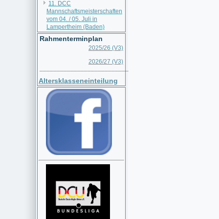
11. DCC
Mannschaftsmeisterschaften
vom 04. / 05. Juli in
Lampertheim (Baden)
Rahmenterminplan
2025/26 (V3)
2026/27 (V3)
__________________________
Altersklasseneinteilung