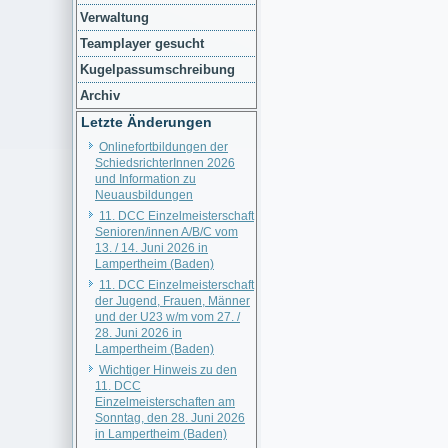
Verwaltung
Teamplayer gesucht
Kugelpassumschreibung
Archiv
Letzte Änderungen
Onlinefortbildungen der
SchiedsrichterInnen 2026
und Information zu
Neuausbildungen
11. DCC Einzelmeisterschaft
Senioren/innen A/B/C vom
13. / 14. Juni 2026 in
Lampertheim (Baden)
11. DCC Einzelmeisterschaft
der Jugend, Frauen, Männer
und der U23 w/m vom 27. /
28. Juni 2026 in
Lampertheim (Baden)
Wichtiger Hinweis zu den
11. DCC
Einzelmeisterschaften am
Sonntag, den 28. Juni 2026
in Lampertheim (Baden)