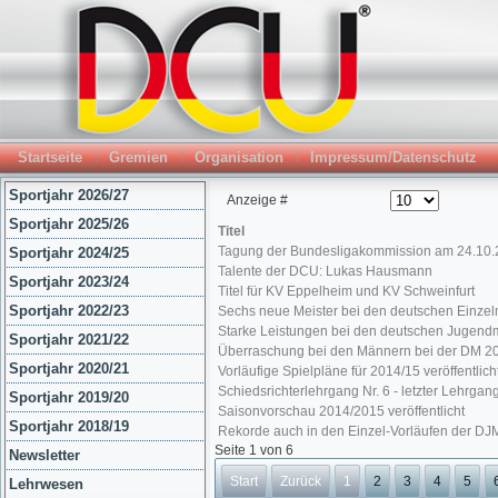
Startseite
Gremien
Organisation
Impressum/Datenschutz
Sportjahr 2026/27
Anzeige #
Sportjahr 2025/26
Titel
Tagung der Bundesligakommission am 24.10
Sportjahr 2024/25
Talente der DCU: Lukas Hausmann
Sportjahr 2023/24
Titel für KV Eppelheim und KV Schweinfurt
Sportjahr 2022/23
Sechs neue Meister bei den deutschen Einzelm
Starke Leistungen bei den deutschen Jugendm
Sportjahr 2021/22
Überraschung bei den Männern bei der DM 2
Sportjahr 2020/21
Vorläufige Spielpläne für 2014/15 veröffentlich
Schiedsrichterlehrgang Nr. 6 - letzter Lehrgan
Sportjahr 2019/20
Saisonvorschau 2014/2015 veröffentlicht
Sportjahr 2018/19
Rekorde auch in den Einzel-Vorläufen der DJ
Seite 1 von 6
Newsletter
Start
Zurück
1
2
3
4
5
Lehrwesen