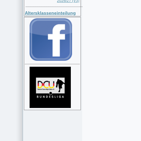
2026/27 (V3)
__________________________
Altersklasseneinteilung