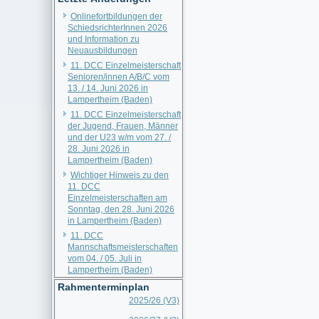
Onlinefortbildungen der
SchiedsrichterInnen 2026
und Information zu
Neuausbildungen
11. DCC Einzelmeisterschaft
Senioren/innen A/B/C vom
13. / 14. Juni 2026 in
Lampertheim (Baden)
11. DCC Einzelmeisterschaft
der Jugend, Frauen, Männer
und der U23 w/m vom 27. /
28. Juni 2026 in
Lampertheim (Baden)
Wichtiger Hinweis zu den
11. DCC
Einzelmeisterschaften am
Sonntag, den 28. Juni 2026
in Lampertheim (Baden)
11. DCC
Mannschaftsmeisterschaften
vom 04. / 05. Juli in
Lampertheim (Baden)
Rahmenterminplan
2025/26 (V3)